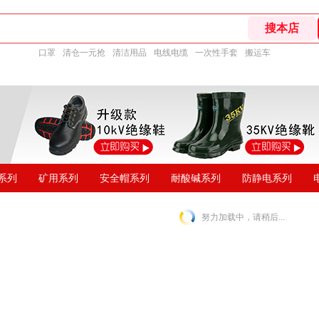
口罩
清仓一元抢
清洁用品
电线电缆
一次性手套
搬运车
系列
矿用系列
安全帽系列
耐酸碱系列
防静电系列
努力加载中，请稍后...