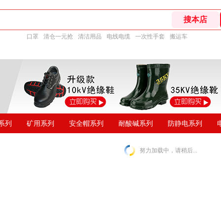
口罩
清仓一元抢
清洁用品
电线电缆
一次性手套
搬运车
系列
矿用系列
安全帽系列
耐酸碱系列
防静电系列
努力加载中，请稍后...